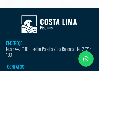
ENDEREÇO:
Rua 544, n° 18 - Jardim Paraíba Volta Redonda - RJ,
27215-
180
CONTATOS:
(24) 3348-7694
-
(24) 99313-3948
piscinas@grupocostalima.com.br
Empresa associada: