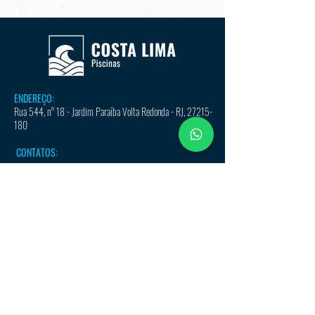
ENDEREÇO:
Rua 544, n° 18 - Jardim Paraíba Volta Redonda - RJ,
27215-
180
CONTATOS:
(24) 3348-7694
-
(24) 99313-3948
piscinas@grupocostalima.com.br
Empresa associada: